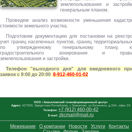
землепользования и застрой
генеральным планом.
Проведем анализ возможности уменьшения кадастр
стоимости земельного участка.
Подготовим документацию для постановки на реестр
учет границ населенных пунктов, границ территориальных
по утвержденному генеральному плану, ка
градостроительного зонирования и прави
землепользования и застройки.
Телефон "выходного дня" для ежедневного пр
заявок с 9:00 до 20:00
8-912-460-01-02
ООО «Завьяловский геоинформационный центр»
Адрес:
427000, Удмуртская Республика, с.Завьялово, ул.Калинина, д.33А, офис 2А
+7 (912) 460-00-42
Телефон:
zkcmail@mail.ru
E-mail:
Межевание
О компании
Новости
Услуги
Контакты
Ссылки
Форум
Закупки