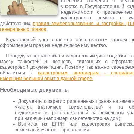
внесения сведений о земел
участке в Государственный кад
недвижимости с присвоением
кадастрового номера с уч
действующих
правил землепользования и застройки (ПЗ
генеральных планов
.
Кадастровый учет является обязательным этапом п
оформлением прав на недвижимое имущество.
Процедура постановки на кадастровый учет содержит в
массу тонкостей и нюансов, связанных с оформле
кадастровой документации. Поэтому так важно своеврем
обратиться к
кадастровым инженерам - специалис
имеющим большой опыт в данной сфере.
Необходимые документы
Документы о зарегистрированных правах на земел
участок (например, свидетельство) и на об
недвижимости, расположенный на земельном уча
при наличии (например, свидетельство на дом);
Выписка из ЕГРН или кадастровая выписк
земельный участок - при наличии.