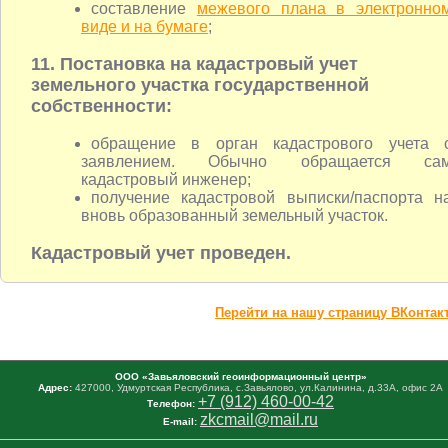
составление
межевого плана в электронно
виде и на бумаге
;
11. Постановка на кадастровый учет
земельного участка государственной
собственности:
обращение в орган кадастрового учета 
заявлением. Обычно обращается са
кадастровый инженер;
получение кадастровой выписки/паспорта н
вновь образованный земельный участок.
Кадастровый учет проведен.
Перейти на нашу страницу ВКонтак
ООО «Завьяловский геоинформационный центр»
Адрес:
427000, Удмуртская Республика, с.Завьялово, ул.Калинина, д.33А, офис 2А
+7 (912) 460-00-42
Телефон:
zkcmail@mail.ru
E-mail: