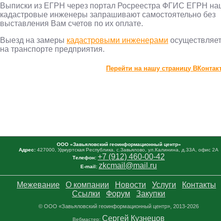
Выписки из ЕГРН через портал Росреестра ФГИС ЕГРН на
кадастровые инженеры запрашивают самостоятельно без
выставления Вам счетов по их оплате.
Выезд на замеры
кадастровыми инженерами
осуществляе
на транспорте предприятия.
Перейти на нашу страницу ВКонтак
Межевание в Ижевске. Межевание Ижевск. Уточнение гран
Ижевске. Уточнение Ижевск.
ООО «Завьяловский геоинформационный центр»
Адрес:
427000, Удмуртская Республика, с.Завьялово, ул.Калинина, д.33А, офис 2А
+7 (912) 460-00-42
Телефон:
zkcmail@mail.ru
E-mail:
Межевание
О компании
Новости
Услуги
Контакты
Ссылки
Форум
Закупки
© ООО «Завьяловский геоинформационный центр», 2013-2026
Сергей Кузнецов
Вебмастер: