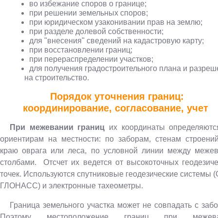
во избежание споров о границе;
при решении земельных споров;
при юридическом узаконивании прав на землю;
при разделе долевой собственности;
для "внесения" сведений на кадастровую карту;
при восстановлении границ;
при перераспределении участков;
для получения градостроительного плана и разреш
на строительство.
Порядок уточнения границ:
координирование, согласование, учет
При межевании границ
их координаты определяютс
ориентирам на местности: по заборам, стенам строений
краю оврага или леса, по условной линии между меже
столбами. Отсчет их ведется от высокоточных геодезиче
точек. Используются спутниковые геодезические системы 
ГЛОНАСС) и электронные тахеометры.
Граница земельного участка может не совпадать с заб
Поэтому местоположение границ при межева