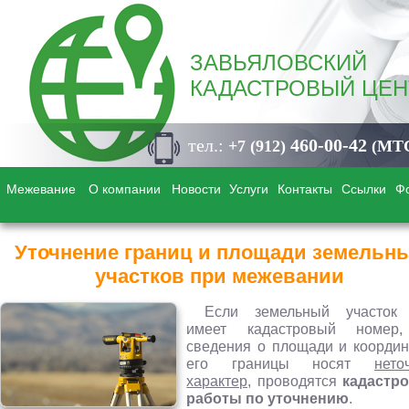
ЗАВЬЯЛОВСКИЙ
КАДАСТРОВЫЙ ЦЕН
тел.:
460-00-42
+7 (912)
(МТ
Межевание
О компании
Новости
Услуги
Контакты
Ссылки
Ф
Уточнение границ и площади земельн
участков при межевании
Если земельный участок
имеет кадастровый номер
сведения о площади и координ
его границы носят
нето
характер,
проводятся
кадастр
работы по уточнению
.